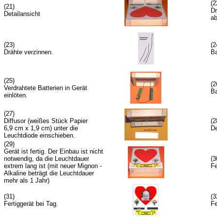
(2
(21)
D
Detailansicht
ab
(23)
(2
Drähte verzinnen.
Ba
(25)
(2
Verdrahtete Batterien in Gerät
Ba
einlöten.
(27)
Diffusor (weißes Stück Papier
(2
6,9 cm x 1,9 cm) unter die
De
Leuchtdiode einschieben.
(29)
Gerät ist fertig. Der Einbau ist nicht
notwendig, da die Leuchtdauer
(3
extrem lang ist (mit neuer Mignon -
Fe
Alkaline beträgt die Leuchtdauer
mehr als 1 Jahr)
(31)
(3
Fertiggerät bei Tag.
Fe