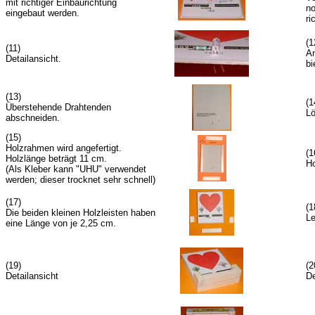
mit richtiger Einbaurichtung
no
eingebaut werden.
ri
(1
(11)
An
Detailansicht.
bi
(13)
(1
Überstehende Drahtenden
Lö
abschneiden.
(15)
Holzrahmen wird angefertigt.
(1
Holzlänge beträgt 11 cm.
Ho
(Als Kleber kann "UHU" verwendet
werden; dieser trocknet sehr schnell)
(17)
(1
Die beiden kleinen Holzleisten haben
Le
eine Länge von je 2,25 cm.
(19)
(2
Detailansicht
De