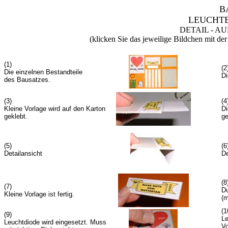
B
LEUCHTB
DETAIL - 
(klicken Sie das jeweilige Bildchen mit der
(1)
(2
Die einzelnen Bestandteile
Di
des Bausatzes.
(3)
(4
Kleine Vorlage wird auf den Karton
Di
geklebt.
ge
(5)
(6
Detailansicht
De
(8
(7)
Du
Kleine Vorlage ist fertig.
(m
(1
(9)
Le
Leuchtdiode wird eingesetzt. Muss
Vo