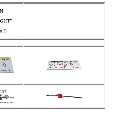
EN
LIGHT"
rn!)